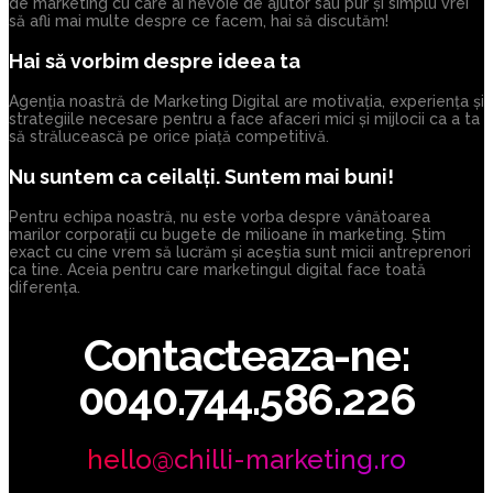
de marketing cu care ai nevoie de ajutor sau pur și simplu vrei
să afli mai multe despre ce facem, hai să discutăm!
Hai să vorbim despre ideea ta
Agenția noastră de Marketing Digital are motivația, experiența și
strategiile necesare pentru a face afaceri mici și mijlocii ca a ta
să strălucească pe orice piață competitivă.
Nu suntem ca ceilalți. Suntem mai buni!
Pentru echipa noastră, nu este vorba despre vânătoarea
marilor corporații cu bugete de milioane în marketing. Știm
exact cu cine vrem să lucrăm și aceștia sunt micii antreprenori
ca tine. Aceia pentru care marketingul digital face toată
diferența.
Contacteaza-ne:
0040.744.586.226
hello@chilli-marketing.ro